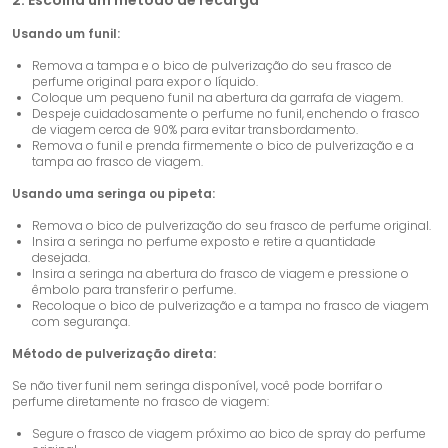
2. Escolha um método de recarga
Usando um funil:
Remova a tampa e o bico de pulverização do seu frasco de
perfume original para expor o líquido.
Coloque um pequeno funil na abertura da garrafa de viagem.
Despeje cuidadosamente o perfume no funil, enchendo o frasco
de viagem cerca de 90% para evitar transbordamento.
Remova o funil e prenda firmemente o bico de pulverização e a
tampa ao frasco de viagem.
Usando uma seringa ou pipeta:
Remova o bico de pulverização do seu frasco de perfume original.
Insira a seringa no perfume exposto e retire a quantidade
desejada.
Insira a seringa na abertura do frasco de viagem e pressione o
êmbolo para transferir o perfume.
Recoloque o bico de pulverização e a tampa no frasco de viagem
com segurança.
Método de pulverização direta:
Se não tiver funil nem seringa disponível, você pode borrifar o
perfume diretamente no frasco de viagem:
Segure o frasco de viagem próximo ao bico de spray do perfume