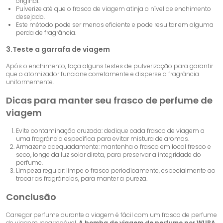
original.
Pulverize até que o frasco de viagem atinja o nível de enchimento
desejado.
Este método pode ser menos eficiente e pode resultar em alguma
perda de fragrância.
3.Teste a garrafa de viagem
Após o enchimento, faça alguns testes de pulverização para garantir
que o atomizador funcione corretamente e disperse a fragrância
uniformemente.
Dicas para manter seu frasco de perfume de
viagem
Evite contaminação cruzada: dedique cada frasco de viagem a
uma fragrância específica para evitar mistura de aromas.
Armazene adequadamente: mantenha o frasco em local fresco e
seco, longe da luz solar direta, para preservar a integridade do
perfume.
Limpeza regular: limpe o frasco periodicamente, especialmente ao
trocar as fragrâncias, para manter a pureza.
Conclusão
Carregar perfume durante a viagem é fácil com um frasco de perfume
de viagem recarregável.
A bomba de viagem de perfume
por WUBA