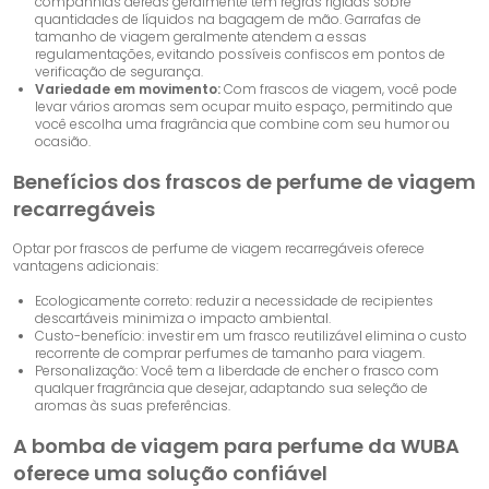
companhias aéreas geralmente têm regras rígidas sobre
quantidades de líquidos na bagagem de mão. Garrafas de
tamanho de viagem geralmente atendem a essas
regulamentações, evitando possíveis confiscos em pontos de
verificação de segurança.
Variedade em movimento:
Com frascos de viagem, você pode
levar vários aromas sem ocupar muito espaço, permitindo que
você escolha uma fragrância que combine com seu humor ou
ocasião.
Benefícios dos frascos de perfume de viagem
recarregáveis
Optar por frascos de perfume de viagem recarregáveis ​​oferece
vantagens adicionais:
Ecologicamente correto: reduzir a necessidade de recipientes
descartáveis ​​minimiza o impacto ambiental.
Custo-benefício: investir em um frasco reutilizável elimina o custo
recorrente de comprar perfumes de tamanho para viagem.
Personalização: Você tem a liberdade de encher o frasco com
qualquer fragrância que desejar, adaptando sua seleção de
aromas às suas preferências.
A bomba de viagem para perfume da WUBA
oferece uma solução confiável