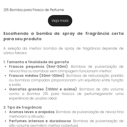
215 Bomba para Frasco de Perfume
Veja mais
Escolhendo a bomba de spray de fragrância certa
para seu produto
A seleção da melhor bomba de spray de fragrância depende de
vários fatores:
1. Tamanho e finalidade da garrafa
Frascos pequenos (5ml-30ml)
: Bombas de pulverização de
névoa fina ou bombas sem crimpagem funcionam melhor.
Frascos médios (30ml-100ml)
: Bombas de nebulização padrão
ou bombas crimpadas proporcionam um equilíbrio entre função
e estilo.
Garrafas grandes (100ml e acima)
: Bombas de alto volume
como a
Bomba 215 para frascos de perfume
garantir uma
experiência de usuário ideal.
2. Tipo de fragrância
Aromas leves e arejados
: Bombas de pulverização de névoa fina
melhoram a difusão.
Perfumes intensos e duradouros
: Bombas de pulverização de
alto volume permitem melhor cobertura.