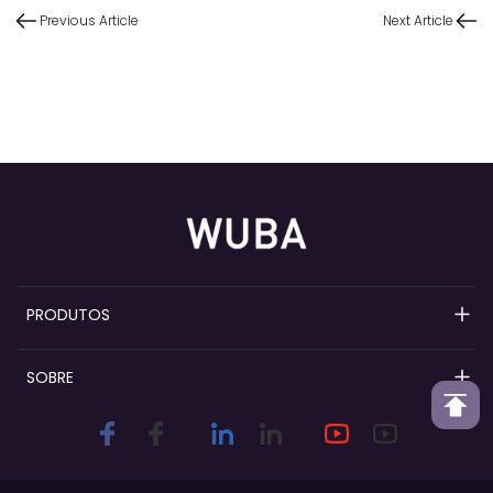
Previous Article
Next Article
PRODUTOS
Bombas de perfume recarregáveis
SOBRE
Bombas de spray de perfume
Visão geral do Wuba
Colares de perfume
Personalização e diferenciação da
marca