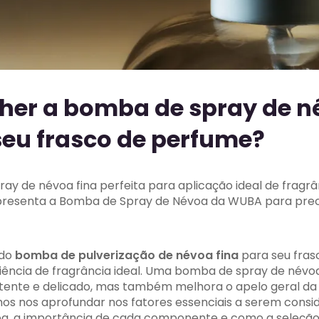
her a bomba de spray de n
seu frasco de perfume?
y de névoa fina perfeita para aplicação ideal de fragrâ
 apresenta a Bomba de Spray de Névoa da WUBA para preci
ado
bomba de pulverização de névoa fina
para seu fras
iência de fragrância ideal. Uma bomba de spray de névo
stente e delicado, mas também melhora o apelo geral d
mos nos aprofundar nos fatores essenciais a serem cons
a, a importância de cada componente e como a seleção 