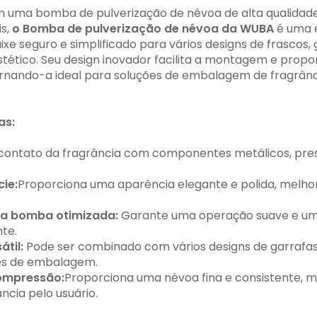
 uma bomba de pulverização de névoa de alta qualidade
is,
o
Bomba de pulverização de névoa da WUBA
é uma e
 seguro e simplificado para vários designs de frascos,
stético. Seu design inovador facilita a montagem e propo
tornando-a ideal para soluções de embalagem de fragrân
as:
 contato da fragrância com componentes metálicos, pre
cie:
Proporciona uma aparência elegante e polida, melhor
da bomba otimizada:
Garante uma operação suave e u
te.
átil:
Pode ser combinado com vários designs de garrafa
ões de embalagem.
ompressão:
Proporciona uma névoa fina e consistente, 
ncia pelo usuário.