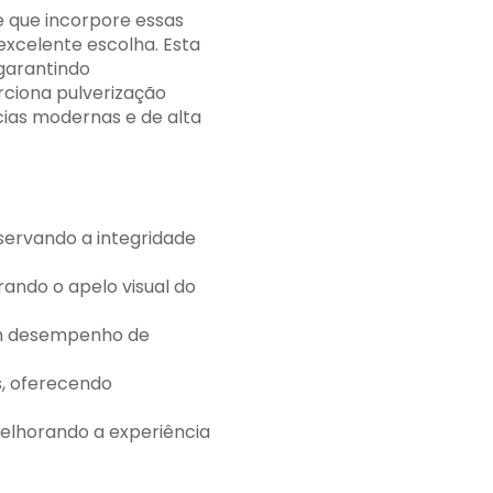
 que incorpore essas
xcelente escolha. Esta
 garantindo
rciona pulverização
cias modernas e de alta
servando a integridade
ando o apelo visual do
m desempenho de
s, oferecendo
melhorando a experiência