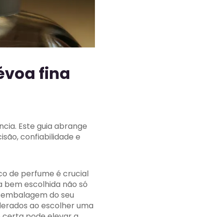
évoa fina
ncia. Este guia abrange
são, confiabilidade e
co de perfume é crucial
a bem escolhida não só
a embalagem do seu
iderados ao escolher uma
certa pode elevar a