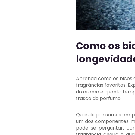
Como os bic
longevidade
Aprenda como os bicos 
fragrâncias favoritas. E
do aroma e quanto tempo
frasco de perfume.
Quando pensamos em per
um dos componentes mais
pode se perguntar, co
fragrância cheira e q