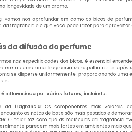
 e na longevidade de um aroma.
g, vamos nos aprofundar em como os bicos de perfum
a da fragrância e o que você pode fazer para aproveita
rás da difusão do perfume
mos nas especificidades dos bicos, é essencial entender
e refere a como uma fragrância se espalha no ar após 
roma se disperse uniformemente, proporcionando uma e
oura.
é influenciada por vários fatores, incluindo:
r da fragrância
: Os componentes mais voláteis, c
nquanto as notas de base são mais pesadas e demoram 
de
: O calor faz com que as moléculas da fragrância e
geralmente parecem mais fortes em ambientes mais que