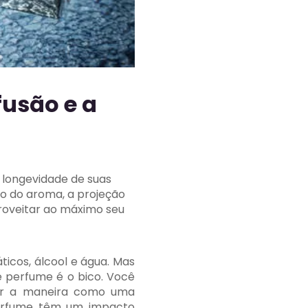
fusão e a
longevidade de suas
ão do aroma, a projeção
roveitar ao máximo seu
cos, álcool e água. Mas
e perfume é o bico. Você
iar a maneira como uma
perfume têm um impacto