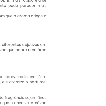
obrir, mais rápido ela se
ente pode parecer mais
om que o aroma atinge o
diferentes objetivos em
névoa que cobre uma área
 spray tradicional. Este
, ele atomiza o perfume,
a fragrância sejam finas
 que o envolve. A névoa