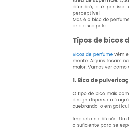
Área de superfície
: Qua
difundirá, e é por is
perceptível.
Mas é o bico do perfum
ar e a sua pele.
Tipos de bicos 
Bicos de perfume
vêm e
mente. Alguns focam na 
maior. Vamos ver como e
1. Bico de pulveriza
O tipo de bico mais com
design dispersa a fragr
quebrando-o em gotícula
Impacto na difusão: Um 
o suficiente para se e