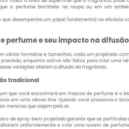
nto maior a área de superfície que a fragrância pode c
so que o perfume borrifado na roupa ou em um ambi
e que desempenha um papel fundamental na eficácia c
de perfume e seu impacto na difusão
m vários formatos e tamanhos, cada um projetado com 
precisão, enquanto outros são feitos para criar uma 
ssas variações afetam a difusão da fragrância.
ção tradicional
um que você encontrará em frascos de perfume é o bico
ância em uma névoa fina. Quando você pressiona o bico
s menores que viajam pelo ar.
bico de spray bem projetado garante que as partículas d
spalharem uniformemente e criar uma nuvem de perfume