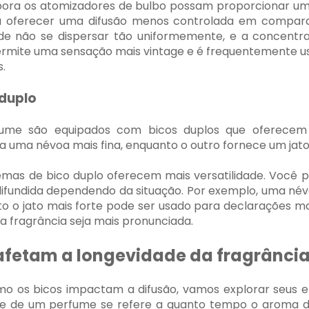
bora os atomizadores de bulbo possam proporcionar uma
 a oferecer uma difusão menos controlada em compara
e não se dispersar tão uniformemente, e a concentra
 permite uma sensação mais vintage e é frequentemente
s.
 duplo
fume são equipados com bicos duplos que oferecem
a uma névoa mais fina, enquanto o outro fornece um jato
temas de bico duplo oferecem mais versatilidade. Você
difundida dependendo da situação. Por exemplo, uma név
to o jato mais forte pode ser usado para declarações m
a fragrância seja mais pronunciada.
afetam a longevidade da fragrânci
o os bicos impactam a difusão, vamos explorar seus ef
de de um perfume se refere a quanto tempo o aroma du