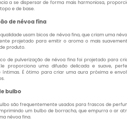
ncia a se dispersar de forma mais harmoniosa, propor
 topo e de base.
ção de névoa fina
qualidade usam bicos de névoa fina, que criam uma névoa
ente projetado para emitir o aroma o mais suavemente
de produto.
ico de pulverização de névoa fina foi projetado para 
 Ele proporciona uma difusão delicada e suave, per
e íntimas. É ótimo para criar uma aura próxima e env
s.
de bulbo
lbo são frequentemente usados ​​para frascos de perfum
omprimindo um bulbo de borracha, que empurra o ar atr
a névoa fina.