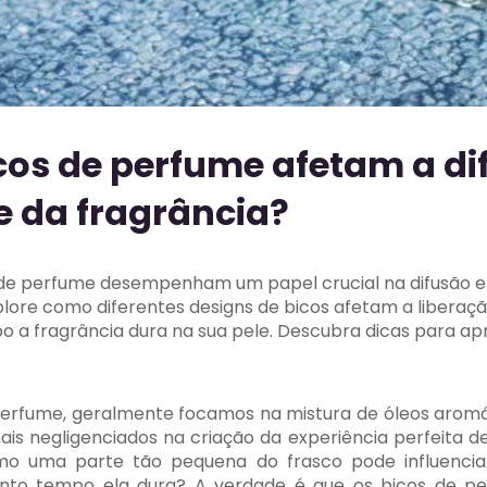
os de perfume afetam a di
 da fragrância?
de perfume desempenham um papel crucial na difusão e 
xplore como diferentes designs de bicos afetam a liberaç
 a fragrância dura na sua pele. Descubra dicas para ap
fume, geralmente focamos na mistura de óleos aromáti
 negligenciados na criação da experiência perfeita d
mo uma parte tão pequena do frasco pode influenc
uanto tempo ela dura? A verdade é que os bicos de 