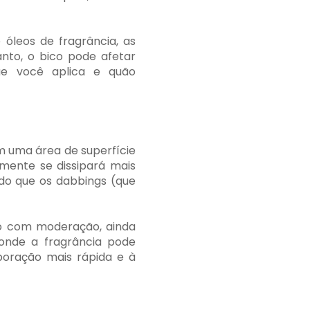
leos de fragrância, as
nto, o bico pode afetar
que você aplica e quão
m uma área de superfície
mente se dissipará mais
do que os dabbings (que
do com moderação, ainda
onde a fragrância pode
poração mais rápida e à