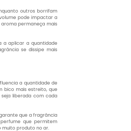
nquanto outros borrifam
 volume pode impactar a
e o aroma permaneça mais
 a aplicar a quantidade
grância se dissipe mais
luencia a quantidade de
 bico mais estreito, que
 seja liberada com cada
garante que a fragrância
e perfume que permitem
 muito produto no ar.