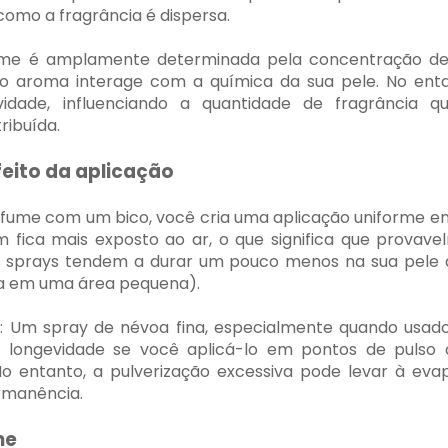
como a fragrância é dispersa.
ume é amplamente determinada pela concentração de ó
 aroma interage com a química da sua pele. No enta
vidade, influenciando a quantidade de fragrância 
ribuída.
efeito da aplicação
fume com um bico, você cria uma aplicação uniforme e
fica mais exposto ao ar, o que significa que provavel
 os sprays tendem a durar um pouco menos na sua pele 
a em uma área pequena).
: Um spray de névoa fina, especialmente quando usa
 longevidade se você aplicá-lo em pontos de pulso 
No entanto, a pulverização excessiva pode levar à eva
rmanência.
me