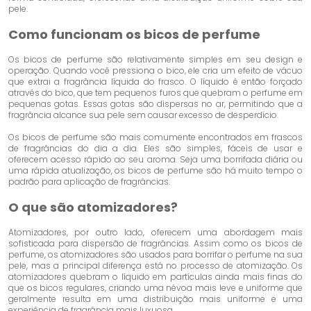
pele.
Como funcionam os bicos de perfume
Os bicos de perfume são relativamente simples em seu design e
operação. Quando você pressiona o bico, ele cria um efeito de vácuo
que extrai a fragrância líquida do frasco. O líquido é então forçado
através do bico, que tem pequenos furos que quebram o perfume em
pequenas gotas. Essas gotas são dispersas no ar, permitindo que a
fragrância alcance sua pele sem causar excesso de desperdício.
Os bicos de perfume são mais comumente encontrados em frascos
de fragrâncias do dia a dia. Eles são simples, fáceis de usar e
oferecem acesso rápido ao seu aroma. Seja uma borrifada diária ou
uma rápida atualização, os bicos de perfume são há muito tempo o
padrão para aplicação de fragrâncias.
O que são atomizadores?
Atomizadores, por outro lado, oferecem uma abordagem mais
sofisticada para dispersão de fragrâncias. Assim como os bicos de
perfume, os atomizadores são usados ​​para borrifar o perfume na sua
pele, mas a principal diferença está no processo de atomização. Os
atomizadores quebram o líquido em partículas ainda mais finas do
que os bicos regulares, criando uma névoa mais leve e uniforme que
geralmente resulta em uma distribuição mais uniforme e uma
experiência de fragrância mais luxuosa.