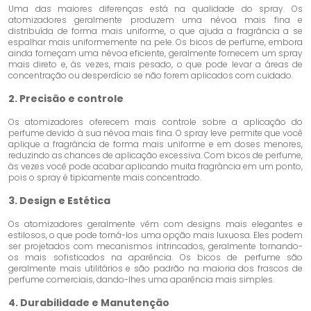
Uma das maiores diferenças está na qualidade do spray. Os
atomizadores geralmente produzem uma névoa mais fina e
distribuída de forma mais uniforme, o que ajuda a fragrância a se
espalhar mais uniformemente na pele. Os bicos de perfume, embora
ainda forneçam uma névoa eficiente, geralmente fornecem um spray
mais direto e, às vezes, mais pesado, o que pode levar a áreas de
concentração ou desperdício se não forem aplicados com cuidado.
2. Precisão e controle
Os atomizadores oferecem mais controle sobre a aplicação do
perfume devido à sua névoa mais fina. O spray leve permite que você
aplique a fragrância de forma mais uniforme e em doses menores,
reduzindo as chances de aplicação excessiva. Com bicos de perfume,
às vezes você pode acabar aplicando muita fragrância em um ponto,
pois o spray é tipicamente mais concentrado.
3. Design e Estética
Os atomizadores geralmente vêm com designs mais elegantes e
estilosos, o que pode torná-los uma opção mais luxuosa. Eles podem
ser projetados com mecanismos intrincados, geralmente tornando-
os mais sofisticados na aparência. Os bicos de perfume são
geralmente mais utilitários e são padrão na maioria dos frascos de
perfume comerciais, dando-lhes uma aparência mais simples.
4. Durabilidade e Manutenção