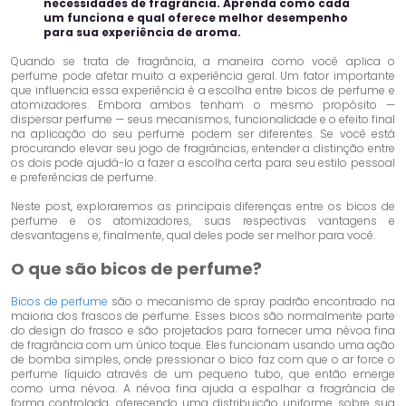
necessidades de fragrância. Aprenda como cada
um funciona e qual oferece melhor desempenho
para sua experiência de aroma.
Quando se trata de fragrância, a maneira como você aplica o
perfume pode afetar muito a experiência geral. Um fator importante
que influencia essa experiência é a escolha entre bicos de perfume e
atomizadores. Embora ambos tenham o mesmo propósito —
dispersar perfume — seus mecanismos, funcionalidade e o efeito final
na aplicação do seu perfume podem ser diferentes. Se você está
procurando elevar seu jogo de fragrâncias, entender a distinção entre
os dois pode ajudá-lo a fazer a escolha certa para seu estilo pessoal
e preferências de perfume.
Neste post, exploraremos as principais diferenças entre os bicos de
perfume e os atomizadores, suas respectivas vantagens e
desvantagens e, finalmente, qual deles pode ser melhor para você.
O que são bicos de perfume?
Bicos de perfume
são o mecanismo de spray padrão encontrado na
maioria dos frascos de perfume. Esses bicos são normalmente parte
do design do frasco e são projetados para fornecer uma névoa fina
de fragrância com um único toque. Eles funcionam usando uma ação
de bomba simples, onde pressionar o bico faz com que o ar force o
perfume líquido através de um pequeno tubo, que então emerge
como uma névoa. A névoa fina ajuda a espalhar a fragrância de
forma controlada, oferecendo uma distribuição uniforme sobre sua