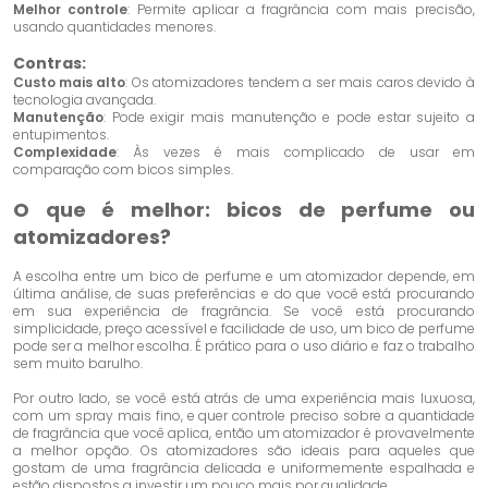
Melhor controle
: Permite aplicar a fragrância com mais precisão,
usando quantidades menores.
Contras:
Custo mais alto
: Os atomizadores tendem a ser mais caros devido à
tecnologia avançada.
Manutenção
: Pode exigir mais manutenção e pode estar sujeito a
entupimentos.
Complexidade
: Às vezes é mais complicado de usar em
comparação com bicos simples.
O que é melhor: bicos de perfume ou
atomizadores?
A escolha entre um bico de perfume e um atomizador depende, em
última análise, de suas preferências e do que você está procurando
em sua experiência de fragrância. Se você está procurando
simplicidade, preço acessível e facilidade de uso, um bico de perfume
pode ser a melhor escolha. É prático para o uso diário e faz o trabalho
sem muito barulho.
Por outro lado, se você está atrás de uma experiência mais luxuosa,
com um spray mais fino, e quer controle preciso sobre a quantidade
de fragrância que você aplica, então um atomizador é provavelmente
a melhor opção. Os atomizadores são ideais para aqueles que
gostam de uma fragrância delicada e uniformemente espalhada e
estão dispostos a investir um pouco mais por qualidade.