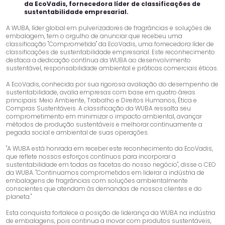
da EcoVadis, fornecedora líder de classificações de
sustentabilidade empresarial.
A WUBA, líder global em pulverizadores de fragrâncias e soluções de
embalagem, tem o orgulho de anunciar que recebeu uma
classificação "Comprometida" da EcoVadis, uma fornecedora líder de
classificações de sustentabilidade empresarial. Este reconhecimento
destaca a dedicação contínua da WUBA ao desenvolvimento
sustentável, responsabilidade ambiental e práticas comerciais éticas.
A EcoVadis, conhecida por sua rigorosa avaliação do desempenho de
sustentabilidade, avalia empresas com base em quatro áreas
principais: Meio Ambiente, Trabalho e Direitos Humanos, Ética e
Compras Sustentáveis. A classificação da WUBA ressalta seu
comprometimento em minimizar o impacto ambiental, avançar
métodos de produção sustentáveis ​​e melhorar continuamente a
pegada social e ambiental de suas operações.
"A WUBA está honrada em receber este reconhecimento da EcoVadis,
que reflete nossos esforços contínuos para incorporar a
sustentabilidade em todas as facetas do nosso negócio", disse o CEO
da WUBA. "Continuamos comprometidos em liderar a indústria de
embalagens de fragrâncias com soluções ambientalmente
conscientes que atendam às demandas de nossos clientes e do
planeta."
Esta conquista fortalece a posição de liderança da WUBA na indústria
de embalagens, pois continua a inovar com produtos sustentáveis,