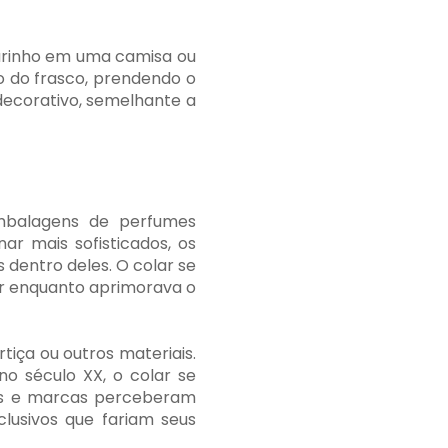
larinho em uma camisa ou
o do frasco, prendendo o
decorativo, semelhante a
mbalagens de perfumes
r mais sofisticados, os
 dentro deles. O colar se
or enquanto aprimorava o
tiça ou outros materiais.
o século XX, o colar se
rs e marcas perceberam
lusivos que fariam seus