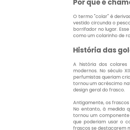
Por que é cham
O termo "colar" é deriv
vestido circunda o pesc
borrifador no lugar. Es
como um colarinho de ro
História das go
A história dos colare
modernos. No século XI
perfumistas queriam cria
tornou um acréscimo nat
design geral do frasco.
Antigamente, os frascos 
No entanto, à medida q
tornou um componente 
que poderiam usar o co
frascos se destacarem na