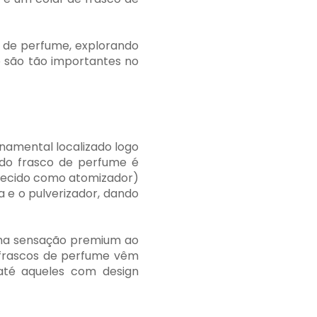
 de perfume, explorando
e são tão importantes no
namental localizado logo
 do frasco de perfume é
hecido como atomizador)
a e o pulverizador, dando
 uma sensação premium ao
e frascos de perfume vêm
até aqueles com design