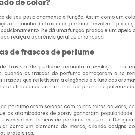
ado de colar?
ado de seu posicionamento e função. Assim como um co
oço, o colarinho do frasco de perfume envolve o pescoç
se posicionamento lhe dá uma função prática e um apelo 
upa realça a aparência geral de uma roupa.
las de frascos de perfume
s de frascos de perfume remonta à evolução das e
X, quando os frascos de perfume começaram a se torna
r frascos que refletissem a elegância e o luxo dos aromas
ural, oferecendo uma maneira de prender o pulverizad
de perfume eram selados com rolhas feitas de vidro, cor
ue os atomizadores de spray ganharam popularidade n
essencial nos frascos de perfume modernos. Designe
lar como um elemento de marca, criando designs exc
s prateleiras.