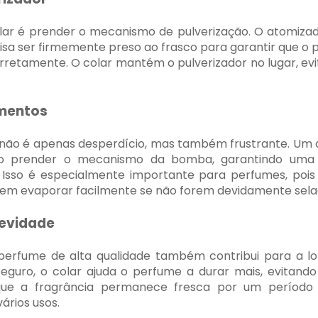
olar é prender o mecanismo de pulverização. O atomizad
isa ser firmemente preso ao frasco para garantir que o 
rretamente. O colar mantém o pulverizador no lugar, evi
mentos
ão é apenas desperdício, mas também frustrante. Um c
ao prender o mecanismo da bomba, garantindo uma 
. Isso é especialmente importante para perfumes, pois 
odem evaporar facilmente se não forem devidamente sela
gevidade
perfume de alta qualidade também contribui para a lo
seguro, o colar ajuda o perfume a durar mais, evitand
a que a fragrância permanece fresca por um período
ários usos.