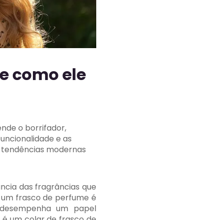
 e como ele
nde o borrifador,
funcionalidade e as
a tendências modernas
ncia das fragrâncias que
 um frasco de perfume é
r desempenha um papel
e é um colar de frasco de