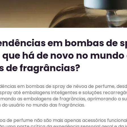
tendências em bombas de s
o que há de novo no mundo
 de fragrâncias?
endências em bombas de spray de névoa de perfume, desd
spray até embalagens inteligentes e soluções recarregá
rmando as embalagens de fragrâncias, aprimorando a su
 do usuário no mundo das fragrâncias.
a de perfume não são mais apenas acessórios funcionai
são uma parte crítica da experiência sensorial geral e da