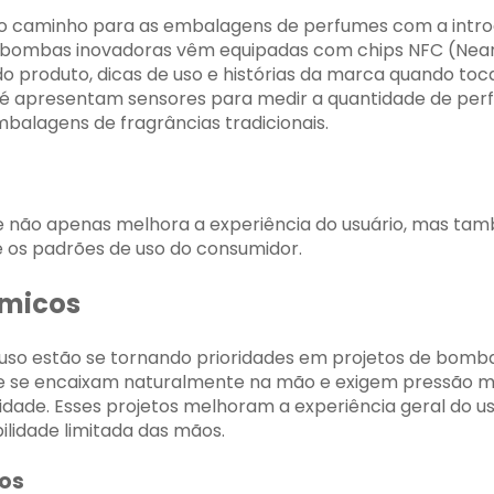
ndo caminho para as embalagens de perfumes com a int
as bombas inovadoras vêm equipadas com chips NFC (Nea
o produto, dicas de uso e histórias da marca quando t
é apresentam sensores para medir a quantidade de per
alagens de fragrâncias tradicionais.
 não apenas melhora a experiência do usuário, mas tam
e os padrões de uso do consumidor.
ômicos
 uso estão se tornando prioridades em projetos de bomba
 se encaixam naturalmente na mão e exigem pressão mí
dade. Esses projetos melhoram a experiência geral do u
lidade limitada das mãos.
dos