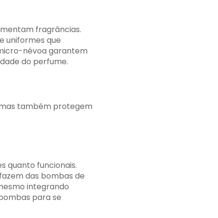
imentam fragrâncias.
 e uniformes que
 micro-névoa garantem
idade do perfume.
o, mas também protegem
 quanto funcionais.
 ​​fazem das bombas de
 mesmo integrando
s bombas para se