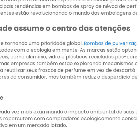
incipais tendências em bombas de spray de névoa de pe
ntes estão revolucionando o mundo das embalagens de 
dade assume o centro das atenções
se tornando uma prioridade global,
Bombas de pulveriza
tados com a ecologia em mente. As marcas estão optan
áveis, como alumínio, vidro e plásticos reciclados pós-co
umas empresas também estão explorando mecanismos de
 a reutilizar seus frascos de perfume em vez de descart
lores do consumidor, mas também reduz o desperdício d
te
cada vez mais examinando o impacto ambiental de suas
s ​​repercutem com compradores ecologicamente consci
iva em um mercado lotado.