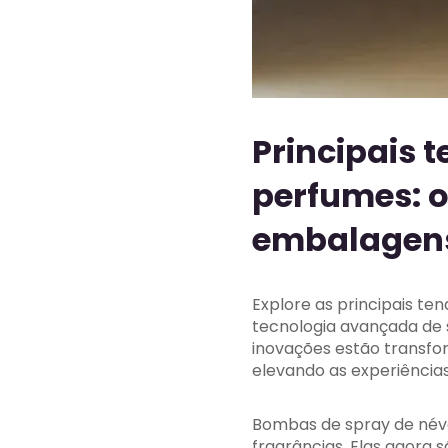
Principais 
perfumes: 
embalagens
Explore as principais t
tecnologia avançada de 
inovações estão transfo
elevando as experiências
Bombas de spray de névo
fragrâncias. Elas agora 