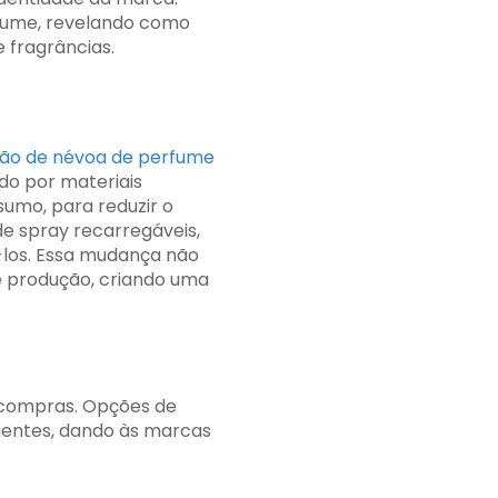
rfume, revelando como
fragrâncias.
ção de névoa de perfume
do por materiais
nsumo, para reduzir o
 spray recarregáveis,
á-los. Essa mudança não
e produção, criando uma
 compras. Opções de
entes, dando às marcas