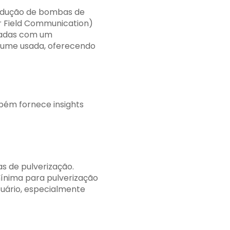
rodução de bombas de
r Field Communication)
ocadas com um
fume usada, oferecendo
bém fornece insights
s de pulverização.
nima para pulverização
suário, especialmente