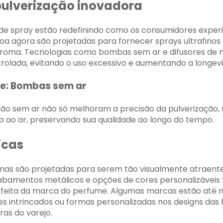
pulverização inovadora
e spray estão redefinindo como os consumidores exper
a agora são projetadas para fornecer sprays ultrafinos
aroma. Tecnologias como bombas sem ar e difusores de
rolada, evitando o uso excessivo e aumentando a longev
e: Bombas sem ar
ção sem ar não só melhoram a precisão da pulverizaçã
o ao ar, preservando sua qualidade ao longo do tempo.
icas
s são projetadas para serem tão visualmente atraentes
cabamentos metálicos e opções de cores personalizáveis
feita da marca do perfume. Algumas marcas estão até
es intrincados ou formas personalizadas nos designs da
as do varejo.