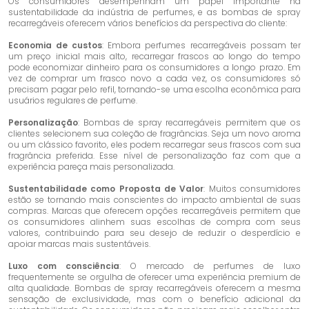
Os consumidores desempenham um papel importante na
sustentabilidade da indústria de perfumes, e as bombas de spray
recarregáveis ​​oferecem vários benefícios da perspectiva do cliente:
Economia de custos
: Embora perfumes recarregáveis ​​possam ter
um preço inicial mais alto, recarregar frascos ao longo do tempo
pode economizar dinheiro para os consumidores a longo prazo. Em
vez de comprar um frasco novo a cada vez, os consumidores só
precisam pagar pelo refil, tornando-se uma escolha econômica para
usuários regulares de perfume.
Personalização
: Bombas de spray recarregáveis ​​permitem que os
clientes selecionem sua coleção de fragrâncias. Seja um novo aroma
ou um clássico favorito, eles podem recarregar seus frascos com sua
fragrância preferida. Esse nível de personalização faz com que a
experiência pareça mais personalizada.
Sustentabilidade como Proposta de Valor
: Muitos consumidores
estão se tornando mais conscientes do impacto ambiental de suas
compras. Marcas que oferecem opções recarregáveis ​​permitem que
os consumidores alinhem suas escolhas de compra com seus
valores, contribuindo para seu desejo de reduzir o desperdício e
apoiar marcas mais sustentáveis.
Luxo com consciência
: O mercado de perfumes de luxo
frequentemente se orgulha de oferecer uma experiência premium de
alta qualidade. Bombas de spray recarregáveis ​​oferecem a mesma
sensação de exclusividade, mas com o benefício adicional da