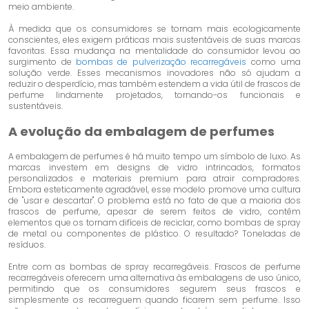
meio ambiente.
À medida que os consumidores se tornam mais ecologicamente
conscientes, eles exigem práticas mais sustentáveis ​​de suas marcas
favoritas. Essa mudança na mentalidade do consumidor levou ao
surgimento de
bombas de pulverização recarregáveis
como uma
solução verde. Esses mecanismos inovadores não só ajudam a
reduzir o desperdício, mas também estendem a vida útil de frascos de
perfume lindamente projetados, tornando-os funcionais e
sustentáveis.
A evolução da embalagem de perfumes
A embalagem de perfumes é há muito tempo um símbolo de luxo. As
marcas investem em designs de vidro intrincados, formatos
personalizados e materiais premium para atrair compradores.
Embora esteticamente agradável, esse modelo promove uma cultura
de "usar e descartar". O problema está no fato de que a maioria dos
frascos de perfume, apesar de serem feitos de vidro, contêm
elementos que os tornam difíceis de reciclar, como bombas de spray
de metal ou componentes de plástico. O resultado? Toneladas de
resíduos.
Entre com as bombas de spray recarregáveis. Frascos de perfume
recarregáveis ​​oferecem uma alternativa às embalagens de uso único,
permitindo que os consumidores segurem seus frascos e
simplesmente os recarreguem quando ficarem sem perfume. Isso