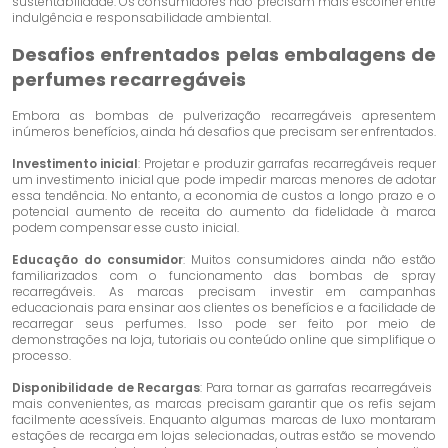
sustentabilidade. Os consumidores não precisam mais escolher entre
indulgência e responsabilidade ambiental.
Desafios enfrentados pelas embalagens de
perfumes recarregáveis
Embora as bombas de pulverização recarregáveis ​​apresentem
inúmeros benefícios, ainda há desafios que precisam ser enfrentados.
Investimento inicial
: Projetar e produzir garrafas recarregáveis ​​requer
um investimento inicial que pode impedir marcas menores de adotar
essa tendência. No entanto, a economia de custos a longo prazo e o
potencial aumento de receita do aumento da fidelidade à marca
podem compensar esse custo inicial.
Educação do consumidor
: Muitos consumidores ainda não estão
familiarizados com o funcionamento das bombas de spray
recarregáveis. As marcas precisam investir em campanhas
educacionais para ensinar aos clientes os benefícios e a facilidade de
recarregar seus perfumes. Isso pode ser feito por meio de
demonstrações na loja, tutoriais ou conteúdo online que simplifique o
processo.
Disponibilidade de Recargas
: Para tornar as garrafas recarregáveis ​​
mais convenientes, as marcas precisam garantir que os refis sejam
facilmente acessíveis. Enquanto algumas marcas de luxo montaram
estações de recarga em lojas selecionadas, outras estão se movendo