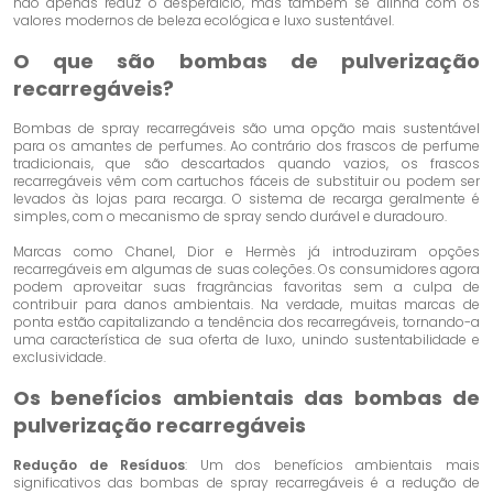
não apenas reduz o desperdício, mas também se alinha com os
valores modernos de beleza ecológica e luxo sustentável.
O que são bombas de pulverização
recarregáveis?
Bombas de spray recarregáveis ​​são uma opção mais sustentável
para os amantes de perfumes. Ao contrário dos frascos de perfume
tradicionais, que são descartados quando vazios, os frascos
recarregáveis ​​vêm com cartuchos fáceis de substituir ou podem ser
levados às lojas para recarga. O sistema de recarga geralmente é
simples, com o mecanismo de spray sendo durável e duradouro.
Marcas como Chanel, Dior e Hermès já introduziram opções
recarregáveis ​​em algumas de suas coleções. Os consumidores agora
podem aproveitar suas fragrâncias favoritas sem a culpa de
contribuir para danos ambientais. Na verdade, muitas marcas de
ponta estão capitalizando a tendência dos recarregáveis, tornando-a
uma característica de sua oferta de luxo, unindo sustentabilidade e
exclusividade.
Os benefícios ambientais das bombas de
pulverização recarregáveis
Redução de Resíduos
: Um dos benefícios ambientais mais
significativos das bombas de spray recarregáveis ​​é a redução de