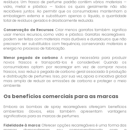
resíduos. Um frasco de perfume padrão contém vários materiais —
vidro, metal e plástico — todos os quais geralmente não são
recicláveis ​​juntos. Ao permitir que os consumidores mantenham a
embalagem externa e substituam apenas o líquido, a quantidade
total de resíduos gerados é drasticamente reduzida.
Conservação de Recursos
: Criar menos garrafas também significa
usar menos recursos, como vidro e plástico. Garrafas recarregáveis ​​
podem ser feitas com materiais mais duráveis ​​e duradouros que não
precisam ser substituídos com frequência, conservando materiais e
energia no processo de fabricação.
Menor pegada de carbono
: A energia necessária para produzir
novos frascos e transportá-los é considerável. Quando os
consumidores optam por recarregar em vez de comprar novos
frascos, isso reduz a pegada de carbono geral associada à produção
e distribuição de perfumes. Isso, por sua vez, apoia a iniciativa global
mais ampla de reduzir as emissões de carbono e proteger o meio
ambiente.
Os benefícios comerciais para as marcas
Embora as bombas de spray recarregáveis ​​ofereçam benefícios
ambientais óbvios, elas também apresentam vantagens
significativas para as marcas de perfumes.
Fidelidade à marca
: Oferecer opções recarregáveis ​​é uma forma das
marcas demonstrarem seu comprometimento com a