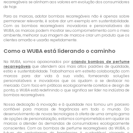
recarregáveis ​​se alinham aos valores em evolução dos consumidores
de hoje.
Para as marcas, adotar bombas recarregáveis ​​não é apenas sobre
permanecer relevante; é sobre dar um exemplo em sustentabilidade.
Com as bombas recarregáveis ​​inovadoras e personalizáveis ​​da
WUBA, as marcas podem mostrar seu comprometimento com o meio
ambiente, melhorar sua imagem de marca e criar um produto que os
clientes amarão e usarão repetidamente.
Como a WUBA está liderando o caminho
Na WUBA, somos apaixonados por
criando bombas de perfume
recarregáveis
que atendem aos mais altos padrões de qualidade,
estilo e sustentabilidade. Trabalhamos em estreita colaboração com
marcas para dar vida à sua visão, fornecendo soluções
personalizáveis ​​e inovadoras que as ajudam a se destacar no
mercado. Com foco em práticas ecologicamente corretas e design de
ponta, a WUBA está redefinindo o que significa ser líder na indústria de
bombas recarregáveis.
Nossa dedicação à inovação e à qualidade nos tornou um parceiro
confiável para marcas de fragrâncias em todo o mundo. Do
desenvolvimento de novas tecnologias à oferta de uma ampla gama
de opções de personalização, estamos comprometidos em ajudar as
marcas a atender às demandas de consumidores ecologicamente
conscientes. Com as bombas de perfume recarregáveis ​​da WUBA, o
futuro da embalagem de fragrâncias é sustentável, elegante e