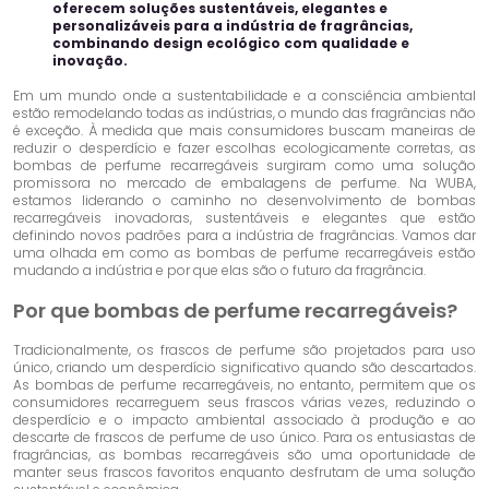
oferecem soluções sustentáveis, elegantes e
personalizáveis ​​para a indústria de fragrâncias,
combinando design ecológico com qualidade e
inovação.
Em um mundo onde a sustentabilidade e a consciência ambiental
estão remodelando todas as indústrias, o mundo das fragrâncias não
é exceção. À medida que mais consumidores buscam maneiras de
reduzir o desperdício e fazer escolhas ecologicamente corretas, as
bombas de perfume recarregáveis ​​surgiram como uma solução
promissora no mercado de embalagens de perfume. Na WUBA,
estamos liderando o caminho no desenvolvimento de bombas
recarregáveis ​​inovadoras, sustentáveis ​​e elegantes que estão
definindo novos padrões para a indústria de fragrâncias. Vamos dar
uma olhada em como as bombas de perfume recarregáveis ​​estão
mudando a indústria e por que elas são o futuro da fragrância.
Por que bombas de perfume recarregáveis?
Tradicionalmente, os frascos de perfume são projetados para uso
único, criando um desperdício significativo quando são descartados.
As bombas de perfume recarregáveis, no entanto, permitem que os
consumidores recarreguem seus frascos várias vezes, reduzindo o
desperdício e o impacto ambiental associado à produção e ao
descarte de frascos de perfume de uso único. Para os entusiastas de
fragrâncias, as bombas recarregáveis ​​são uma oportunidade de
manter seus frascos favoritos enquanto desfrutam de uma solução