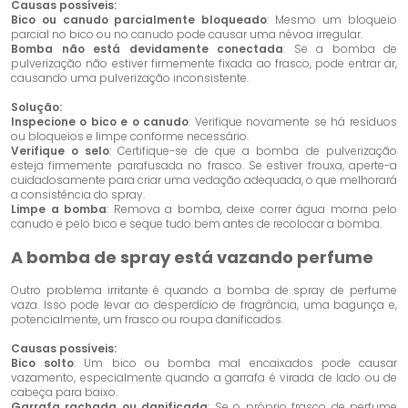
Causas possíveis:
Bico ou canudo parcialmente bloqueado
: Mesmo um bloqueio
parcial no bico ou no canudo pode causar uma névoa irregular.
Bomba não está devidamente conectada
: Se a bomba de
pulverização não estiver firmemente fixada ao frasco, pode entrar ar,
causando uma pulverização inconsistente.
Solução:
Inspecione o bico e o canudo
: Verifique novamente se há resíduos
ou bloqueios e limpe conforme necessário.
Verifique o selo
: Certifique-se de que a bomba de pulverização
esteja firmemente parafusada no frasco. Se estiver frouxa, aperte-a
cuidadosamente para criar uma vedação adequada, o que melhorará
a consistência do spray.
Limpe a bomba
: Remova a bomba, deixe correr água morna pelo
canudo e pelo bico e seque tudo bem antes de recolocar a bomba.
A bomba de spray está vazando perfume
Outro problema irritante é quando a bomba de spray de perfume
vaza. Isso pode levar ao desperdício de fragrância, uma bagunça e,
potencialmente, um frasco ou roupa danificados.
Causas possíveis:
Bico solto
: Um bico ou bomba mal encaixados pode causar
vazamento, especialmente quando a garrafa é virada de lado ou de
cabeça para baixo.
Garrafa rachada ou danificada
: Se o próprio frasco de perfume