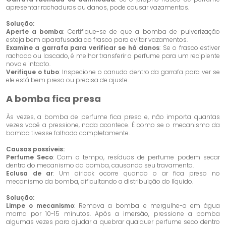
apresentar rachaduras ou danos, pode causar vazamentos.
Solução:
Aperte a bomba
: Certifique-se de que a bomba de pulverização
esteja bem aparafusada ao frasco para evitar vazamentos.
Examine a garrafa para verificar se há danos
: Se o frasco estiver
rachado ou lascado, é melhor transferir o perfume para um recipiente
novo e intacto.
Verifique o tubo
: Inspecione o canudo dentro da garrafa para ver se
ele está bem preso ou precisa de ajuste.
A bomba fica presa
Às vezes, a bomba de perfume fica presa e, não importa quantas
vezes você a pressione, nada acontece. É como se o mecanismo da
bomba tivesse falhado completamente.
Causas possíveis:
Perfume Seco
: Com o tempo, resíduos de perfume podem secar
dentro do mecanismo da bomba, causando seu travamento.
Eclusa de ar
: Um airlock ocorre quando o ar fica preso no
mecanismo da bomba, dificultando a distribuição do líquido.
Solução:
Limpe o mecanismo
: Remova a bomba e mergulhe-a em água
morna por 10-15 minutos. Após a imersão, pressione a bomba
algumas vezes para ajudar a quebrar qualquer perfume seco dentro