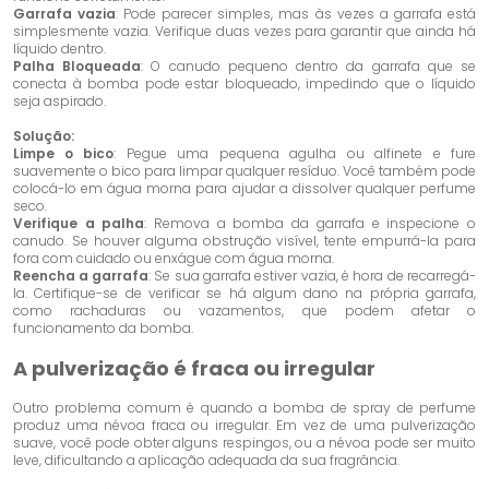
Garrafa vazia
: Pode parecer simples, mas às vezes a garrafa está
simplesmente vazia. Verifique duas vezes para garantir que ainda há
líquido dentro.
Palha Bloqueada
: O canudo pequeno dentro da garrafa que se
conecta à bomba pode estar bloqueado, impedindo que o líquido
seja aspirado.
Solução:
Limpe o bico
: Pegue uma pequena agulha ou alfinete e fure
suavemente o bico para limpar qualquer resíduo. Você também pode
colocá-lo em água morna para ajudar a dissolver qualquer perfume
seco.
Verifique a palha
: Remova a bomba da garrafa e inspecione o
canudo. Se houver alguma obstrução visível, tente empurrá-la para
fora com cuidado ou enxágue com água morna.
Reencha a garrafa
: Se sua garrafa estiver vazia, é hora de recarregá-
la. Certifique-se de verificar se há algum dano na própria garrafa,
como rachaduras ou vazamentos, que podem afetar o
funcionamento da bomba.
A pulverização é fraca ou irregular
Outro problema comum é quando a bomba de spray de perfume
produz uma névoa fraca ou irregular. Em vez de uma pulverização
suave, você pode obter alguns respingos, ou a névoa pode ser muito
leve, dificultando a aplicação adequada da sua fragrância.