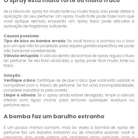
O spray está muito forte ou muito fraco
Se a névoa do spray for muito forte ou muito fraca, isso pode afetar a
aplicação do seu perfume. Um spray muito forte pode fazer com que
você aplique demais, enquanto um spray fraco pode dificultar a
aplicação de fragrância suficiente.
Causas possíveis:
Tipo de bico ou bomba errado
: Se você trocou a bomba ou o bico
por um que não foi projetado para aquela garrafa específica, ele pode
não funcionar corretamente.
Válvula entupida
: A válvula dentro da bomba de spray regula o fluxo
do perfume. Se ela ficar obstruída, o spray pode ficar muito forte ou
fraco.
Solução:
Verifique o bico
: Certifique-se de que o bico que você está usando é
compatível com o frasco de perfume. Se for uma incompatibilidade,
considere substituí-lo pelo correto.
Limpe a válvula
: Se o spray ainda estiver desligado, limpe a válvula
interna com água morna para remover quaisquer resíduos ou
perfume seco.
A bomba faz um barulho estranho
É um pouco menos comum, mas às vezes a bomba de spray de
perfume faz um barulho estranho ou de chocalho quando você a
pressiona. Isso pode indicar um problema mais profundo com a