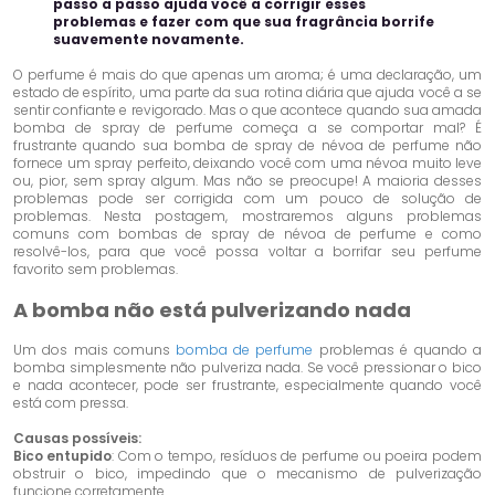
passo a passo ajuda você a corrigir esses
problemas e fazer com que sua fragrância borrife
suavemente novamente.
O perfume é mais do que apenas um aroma; é uma declaração, um
estado de espírito, uma parte da sua rotina diária que ajuda você a se
sentir confiante e revigorado. Mas o que acontece quando sua amada
bomba de spray de perfume começa a se comportar mal? É
frustrante quando sua bomba de spray de névoa de perfume não
fornece um spray perfeito, deixando você com uma névoa muito leve
ou, pior, sem spray algum. Mas não se preocupe! A maioria desses
problemas pode ser corrigida com um pouco de solução de
problemas. Nesta postagem, mostraremos alguns problemas
comuns com bombas de spray de névoa de perfume e como
resolvê-los, para que você possa voltar a borrifar seu perfume
favorito sem problemas.
A bomba não está pulverizando nada
Um dos mais comuns
bomba de perfume
problemas é quando a
bomba simplesmente não pulveriza nada. Se você pressionar o bico
e nada acontecer, pode ser frustrante, especialmente quando você
está com pressa.
Causas possíveis:
Bico entupido
: Com o tempo, resíduos de perfume ou poeira podem
obstruir o bico, impedindo que o mecanismo de pulverização
funcione corretamente.