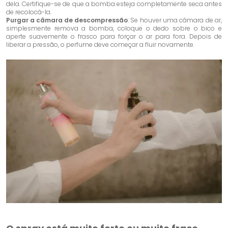
dela. Certifique-se de que a bomba esteja completamente seca antes
de recolocá-la.
Purgar a câmara de descompressão
: Se houver uma câmara de ar,
simplesmente remova a bomba, coloque o dedo sobre o bico e
aperte suavemente o frasco para forçar o ar para fora. Depois de
liberar a pressão, o perfume deve começar a fluir novamente.