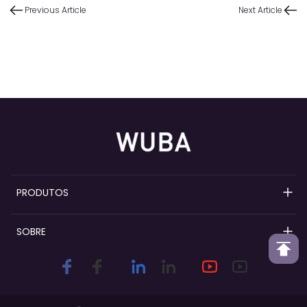
Previous Article
Next Article
PRODUTOS
Bombas de perfume recarregáveis
SOBRE
Bombas de spray de perfume
Visão geral do Wuba
Colares de perfume
Personalização e diferenciação da
marca