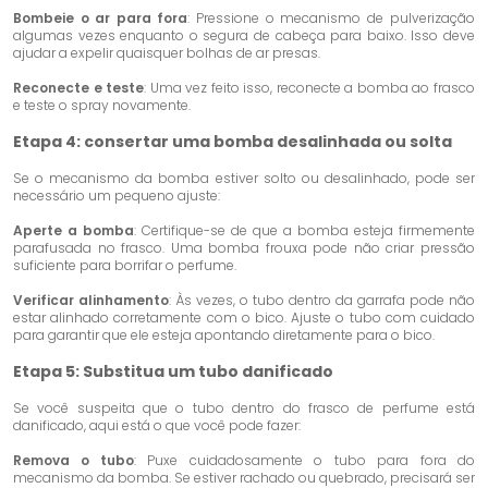
Bombeie o ar para fora
: Pressione o mecanismo de pulverização
algumas vezes enquanto o segura de cabeça para baixo. Isso deve
ajudar a expelir quaisquer bolhas de ar presas.
Reconecte e teste
: Uma vez feito isso, reconecte a bomba ao frasco
e teste o spray novamente.
Etapa 4: consertar uma bomba desalinhada ou solta
Se o mecanismo da bomba estiver solto ou desalinhado, pode ser
necessário um pequeno ajuste:
Aperte a bomba
: Certifique-se de que a bomba esteja firmemente
parafusada no frasco. Uma bomba frouxa pode não criar pressão
suficiente para borrifar o perfume.
Verificar alinhamento
: Às vezes, o tubo dentro da garrafa pode não
estar alinhado corretamente com o bico. Ajuste o tubo com cuidado
para garantir que ele esteja apontando diretamente para o bico.
Etapa 5: Substitua um tubo danificado
Se você suspeita que o tubo dentro do frasco de perfume está
danificado, aqui está o que você pode fazer:
Remova o tubo
: Puxe cuidadosamente o tubo para fora do
mecanismo da bomba. Se estiver rachado ou quebrado, precisará ser