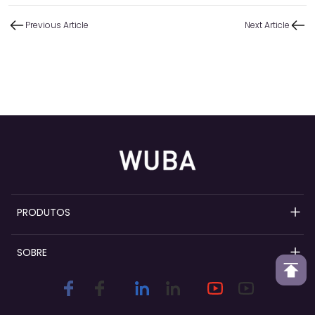
Previous Article
Next Article
PRODUTOS
Bombas de perfume recarregáveis
SOBRE
Bombas de spray de perfume
Visão geral do Wuba
Colares de perfume
Personalização e diferenciação da