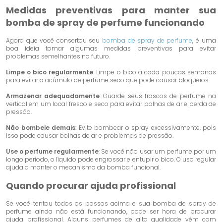
Medidas preventivas para manter sua
bomba de spray de perfume funcionando
Agora que você consertou seu
bomba de spray de perfume
, é uma
boa ideia tomar algumas medidas preventivas para evitar
problemas semelhantes no futuro.
Limpe o bico regularmente
: Limpe o bico a cada poucas semanas
para evitar o acúmulo de perfume seco que pode causar bloqueios.
Armazenar adequadamente
: Guarde seus frascos de perfume na
vertical em um local fresco e seco para evitar bolhas de ar e perda de
pressão.
Não bombeie demais
: Evite bombear o spray excessivamente, pois
isso pode causar bolhas de ar e problemas de pressão.
Use o perfume regularmente
: Se você não usar um perfume por um
longo período, o líquido pode engrossar e entupir o bico. O uso regular
ajuda a manter o mecanismo da bomba funcional.
Quando procurar ajuda profissional
Se você tentou todos os passos acima e sua bomba de spray de
perfume ainda não está funcionando, pode ser hora de procurar
ajuda profissional. Alguns perfumes de alta qualidade vêm com