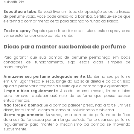
substituído.
Substitua o tubo
: Se você tiver um tubo de reposição de outro frasco
de perfume vazio, você pode anexá-lo à bomba. Certifique-se de que
ele tenha o comprimento certo para alcançar o fundo do frasco.
Teste o spray
: Depois que o tubo for substituído, teste o spray para
ver se está funcionando corretamente.
Dicas para manter sua bomba de perfume
Para garantir que sua bomba de perfume permaneça em boas
condições de funcionamento, siga estas dicas simples de
manutenção:
Armazene seu perfume adequadamente
: Mantenha seu perfume
em um lugar fresco e seco, longe da luz solar direta e do calor. Isso
ajuda a preservar a fragrância e evita que a bomba fique quebradiça.
Limpe o bico regularmente
: A cada poucos meses, limpe o bico
para remover qualquer acúmulo de perfume que possa causar
entupimentos.
Não force a bomba
: Se a bomba parecer presa, não a force. Em vez
disso, tente limpá-la com cuidado ou solucionar o problema.
Use-o regularmente
: Às vezes, uma bomba de perfume pode ficar
dura se não for usada por um longo período. Tente usar seu perfume
regularmente para manter o mecanismo da bomba se movendo
suavemente.