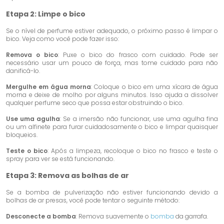
Etapa 2: Limpe o bico
Se o nível de perfume estiver adequado, o próximo passo é limpar o
bico. Veja como você pode fazer isso:
Remova o bico
: Puxe o bico do frasco com cuidado. Pode ser
necessário usar um pouco de força, mas tome cuidado para não
danificá-lo.
Mergulhe em água morna
: Coloque o bico em uma xícara de água
morna e deixe de molho por alguns minutos. Isso ajuda a dissolver
qualquer perfume seco que possa estar obstruindo o bico.
Use uma agulha
: Se a imersão não funcionar, use uma agulha fina
ou um alfinete para furar cuidadosamente o bico e limpar quaisquer
bloqueios.
Teste o bico
: Após a limpeza, recoloque o bico no frasco e teste o
spray para ver se está funcionando.
Etapa 3: Remova as bolhas de ar
Se a bomba de pulverização não estiver funcionando devido a
bolhas de ar presas, você pode tentar o seguinte método:
Desconecte a bomba
: Remova suavemente o
bomba
da garrafa.