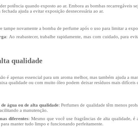
er potência quando exposto ao ar. Embora as bombas recarregáveis ​​seja
 fechada ajuda a evitar exposição desnecessária ao ar.
e tampe novamente a bomba de perfume após o uso para limitar a expos
rga
: Ao reabastecer, trabalhe rapidamente, mas com cuidado, para evi
alta qualidade
 não é apenas essencial para um aroma melhor, mas também ajuda a ma
ixa qualidade ou com muito óleo podem deixar resíduos mais difíceis 
 de água ou de alta qualidade
: Perfumes de qualidade têm menos prob
acilitando a manutenção.
as diferentes
: Mesmo que você use fragrâncias de alta qualidade, é
 para manter tudo limpo e funcionando perfeitamente.