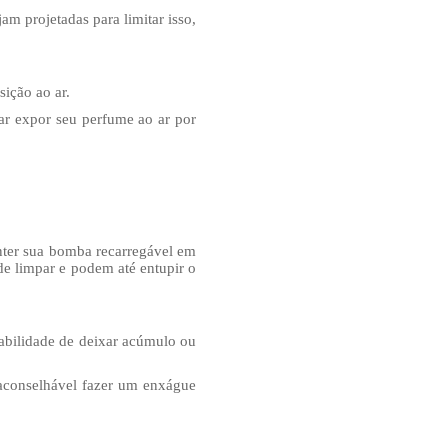
m projetadas para limitar isso,
ição ao ar.
tar expor seu perfume ao ar por
nter sua bomba recarregável em
de limpar e podem até entupir o
abilidade de deixar acúmulo ou
 aconselhável fazer um enxágue