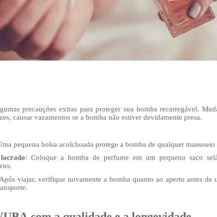
 algumas precauções extras para proteger sua bomba recarregável. Mu
zes, causar vazamentos se a bomba não estiver devidamente presa.
Uma pequena bolsa acolchoada protege a bomba de qualquer manuseio 
lacrado
: Coloque a bomba de perfume em um pequeno saco seláve
ens.
 Após viajar, verifique novamente a bomba quanto ao aperto antes de u
ransporte.
UBA com a qualidade e a longevidade