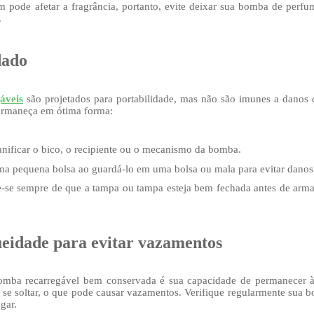
m pode afetar a fragrância, portanto, evite deixar sua bomba de per
.
dado
áveis
são projetados para portabilidade, mas não são imunes a danos c
ermaneça em ótima forma:
nificar o bico, o recipiente ou o mecanismo da bomba.
ma pequena bolsa ao guardá-lo em uma bolsa ou mala para evitar danos 
ue-se sempre de que a tampa ou tampa esteja bem fechada antes de arma
ueidade para evitar vazamentos
mba recarregável bem conservada é sua capacidade de permanecer 
e soltar, o que pode causar vazamentos. Verifique regularmente sua bo
gar.