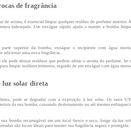
rocas de fragrância
ar de aroma, é essencial limpar qualquer resíduo do perfume anterior. M
stura indesejada. Um enxágue rápido ajuda a manter a bomba limpa
parte superior da bomba, enxágue o recipiente com água morna
e adicionar uma nova fragrância.
is ele pode deixar resíduos que podem afetar o aroma do perfume. Se 
o para limpar resíduos teimosos, seguido de um enxágue com água morn
luz solar direta
utos, pode se degradar com a exposição à luz solar. Os raios UV 
ateriais da sua bomba, causando desbotamento ou até mesmo enfraqueci
 sua bomba recarregável em um local fresco e seco, longe da luz sola
readas são locais ideais para manter sua fragrância segura e protegida.