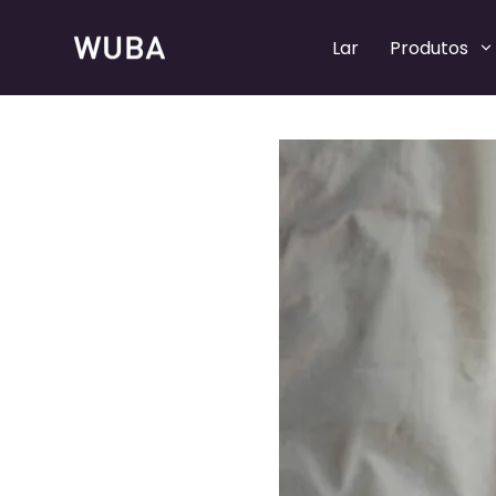
Lar
Produtos
Bombas de perfume recarregáveis
Bombas de perfume recarregáveis
Bombas de spray de perfume
Bombas de spray de perfume
Colares de perfume
Colares de perfume
Tampas de perfume
Tampas de perfume