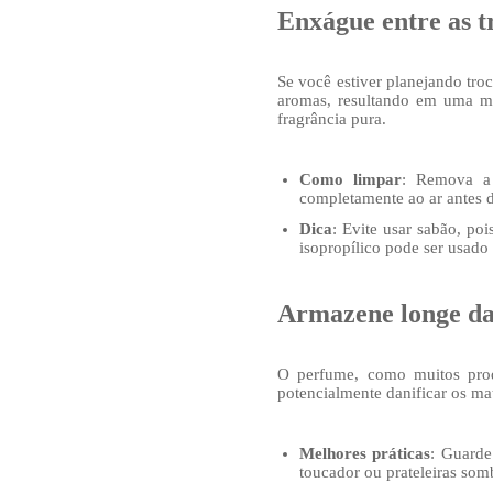
Enxágue entre as t
Se você estiver planejando troc
aromas, resultando em uma mi
fragrância pura.
Como limpar
: Remova a 
completamente ao ar antes d
Dica
: Evite usar sabão, po
isopropílico pode ser usad
Armazene longe da 
O perfume, como muitos prod
potencialmente danificar os m
Melhores práticas
: Guarde
toucador ou prateleiras somb