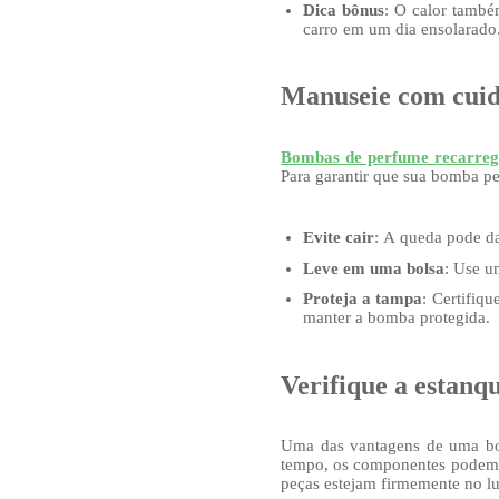
Dica bônus
: O calor també
carro em um dia ensolarado
Manuseie com cui
Bombas de perfume recarreg
Para garantir que sua bomba p
Evite cair
: A queda pode da
Leve em uma bolsa
: Use u
Proteja a tampa
: Certifiq
manter a bomba protegida.
Verifique a estanq
Uma das vantagens de uma bo
tempo, os componentes podem s
peças estejam firmemente no lu