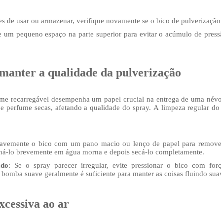
es de usar ou armazenar, verifique novamente se o bico de pulverização
e um pequeno espaço na parte superior para evitar o acúmulo de press
manter a qualidade da pulverização
me recarregável desempenha um papel crucial na entrega de uma névo
de perfume secas, afetando a qualidade do spray. A limpeza regular d
avemente o bico com um pano macio ou lenço de papel para remover
ulhá-lo brevemente em água morna e depois secá-lo completamente.
ado
: Se o spray parecer irregular, evite pressionar o bico com for
mba suave geralmente é suficiente para manter as coisas fluindo su
xcessiva ao ar