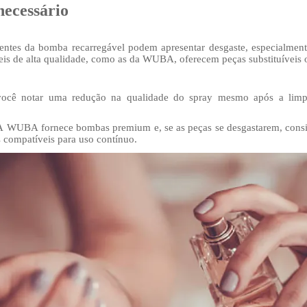
necessário
tes da bomba recarregável podem apresentar desgaste, especialment
s ​​de alta qualidade, como as da WUBA, oferecem peças substituíveis
você notar uma redução na qualidade do spray mesmo após a limpe
A WUBA fornece bombas premium e, se as peças se desgastarem, consid
s compatíveis para uso contínuo.